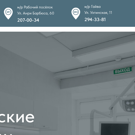
м/р Гайва
м/р Рабочий посёлок
Ул. Ухтинская, 11
Ул. Анри Барбюса, 60
294-33-81
207-00-34
ие